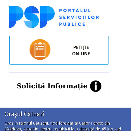
Orașul Căinari
Oraş în raionul Căuşeni, nod feroviar ai Căilor Ferate din
Moldova, situat în centrul republicii la o distanţă de 45 km sud