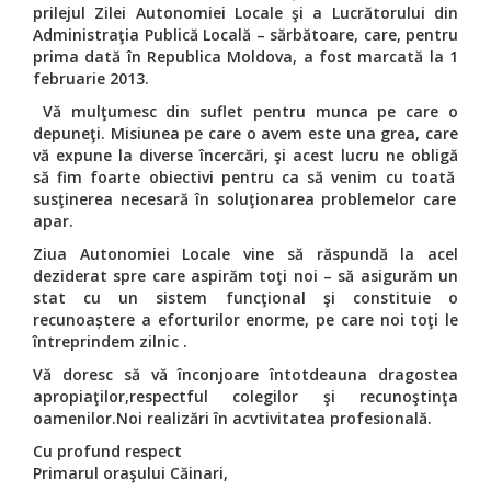
prilejul Zilei Autonomiei Locale
ş
i a Lucr
ă
torului din
Administra
ţ
ia Public
ă
Local
ă
–
s
ă
rb
ă
toare, care, pentru
prima dat
ă
î
n Republica Moldova, a fost marcat
ă
la 1
februarie 2013.
V
ă
mul
ţ
umesc din suflet pentru munca pe care o
depune
ţ
i. Misiunea pe care o ave
m
este una grea, care
v
ă
expune la diverse
î
ncerc
ă
ri,
ş
i acest lucru ne oblig
ă
s
ă
fim foarte obiectivi pentru ca s
ă
venim cu toat
ă
sus
ţ
inerea necesar
ă
î
n solu
ţ
ionarea problemelor care
apar.
Ziua Autonomiei Locale vine s
ă
r
ă
spund
ă
la acel
deziderat spre care aspir
ă
m to
ţ
i noi
–
s
ă
asigur
ă
m un
stat cu un sistem funcţional şi constituie o
recunoa
ș
tere a eforturilor enorme, pe care noi to
ţ
i le
î
ntreprindem zilnic .
Vă doresc să vă înconjoare întotdeauna dragostea
apropiaţilor,respectful colegilor şi recunoştinţa
oamenilor.Noi realizări în acvtivitatea profesională.
Cu profund respect
Primarul ora
ş
ului C
ă
inari,