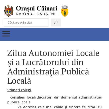
Zilua Autonomiei Locale
şi a Lucrătorului din
Administraţia Publică
Locală
Stima
ţ
i colegi,
consilieri locali ,lucr
ă
tori din domeniul admnistra
ţ
iei
publice locale.
V
ă
adresez cele mai calde
ş
i sincere felicit
ă
ri cu