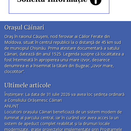
Orașul Căinari
Oraş în raionul Căuşeni, nod feroviar ai Căilor Ferate din
Moldova, situat în centrul republicii la o distanţă de 45 km sud
de municipiul Chișinău. Prima atestare documentară a satului
Căinari, datează din anul 1525. Legenda susţine că localitatea a
fost întemeiată în apropierea unui mare izvor, deoarece
denumirea ei a însemnat la tătarii din Bugeac „izvor mare,
clocotitor”.
Ultimele articole
Înștiințare: La data de 31 iulie 2026 va avea loc ședința ordinară
a Consiliului Orășenesc Căinari
ANUNȚ
Locuitorii orașului Căinari beneficiază de un sistem modern de
iluminat al parcului central, iar în curând vor avea acces la un
sistem de apeduct complet reabilitat și la drumuri locale
modernizate, grație proiectelor implementate prin Programele