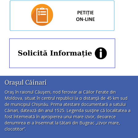
Orașul Căinari
Oraş în raionul Căuşeni, nod feroviar ai Căilor Ferate din
Moldova, situat în centrul republicii la o distanţă de 45 km sud
de municipiul Chișinău. Prima atestare documentară a satului
Căinari, datează din anul 1525. Legenda susţine că localitatea a
fost întemeiată în apropierea unui mare izvor, deoarece
denumirea ei a însemnat la tătarii din Bugeac „izvor mare,
clocotitor”.