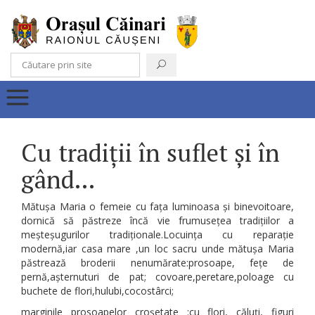
Cu tradiții în suflet și în
gând…
Mătușa Maria o femeie cu fața luminoasa și binevoitoare,
dornică să păstreze încă vie frumusețea tradițiilor a
meșteșugurilor tradiționale.Locuința cu reparație
modernă,iar casa mare ,un loc sacru unde mătușa Maria
păstrează broderii nenumărate:prosoape, fețe de
pernă,așternuturi de pat; covoare,peretare,poloage cu
buchete de flori,hulubi,cocostârci;
marginile prosoapelor croșetate :cu flori, căluți, figuri