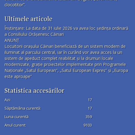
clocotitor”.
Ultimele articole
Înștiințare: La data de 31 iulie 2026 va avea loc ședința ordinară
a Consiliului Orășenesc Căinari
ANUNȚ
Locuitorii orașului Căinari beneficiază de un sistem modern de
iluminat al parcului central, iar în curând vor avea acces la un
sistem de apeduct complet reabilitat și la drumuri locale
modernizate, grație proiectelor implementate prin Programele
Naționale „Satul European”, „Satul European Expres” și „Europa
este aproape”
Statistica accesărilor
Azi:
17
Săptămâna curentă:
17
Luna curentă:
359
Anul curent:
9103