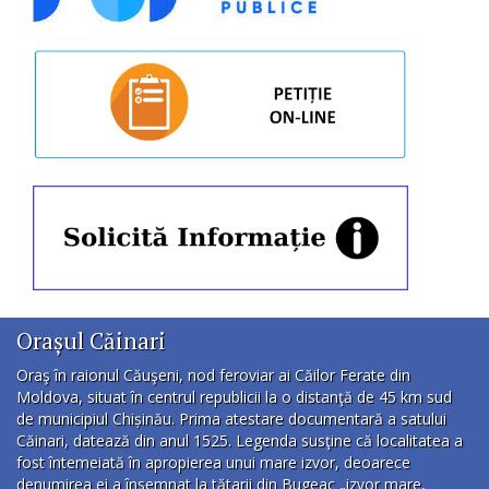
Orașul Căinari
Oraş în raionul Căuşeni, nod feroviar ai Căilor Ferate din
Moldova, situat în centrul republicii la o distanţă de 45 km sud
de municipiul Chișinău. Prima atestare documentară a satului
Căinari, datează din anul 1525. Legenda susţine că localitatea a
fost întemeiată în apropierea unui mare izvor, deoarece
denumirea ei a însemnat la tătarii din Bugeac „izvor mare,