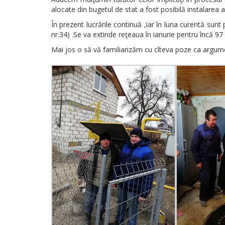
alocate din bugetul de stat a fost posibilă instalarea a
În prezent lucrările continuă ,iar în luna curentă sunt
nr.34) .Se va extinde reţeaua în ianurie pentru încă 9
Mai jos o să vă familiarizăm cu cîteva poze ca argume