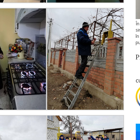
În
si
în
pu
P
C