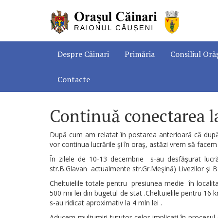
Despre Căinari
Primăria
Consiliul Oră
Contacte
Continuă conectarea l
După cum am relatat în postarea anterioară că după 
vor continua lucrările şi în oraş, astăzi vrem să facem 
În zilele de 10-13 decembrie s-au desfăşurat lucr
str.B.Glavan actualmente str.Gr.Meşină) Livezilor şi B
Cheltuielile totale pentru presiunea medie în locali
500 mii lei din bugetul de stat .Cheltuielile pentru 1
s-au ridicat aproximativ la 4 mln lei .
Aducem mulţumiri tututor celor implicaţi în procesul