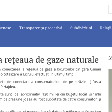
șenesc
Transparența proactivă
Subdiviziuni
Relații
a reţeaua de gaze naturale
M
conectarea la reţeaua de gaze a locuitorilor din gara Căinari
o totalizare a lucrului efectuat în ultimul timp.
ările de conectare a consumatorilor de pe străzile ( fosta
.P.Hajdeu.
tate sunt de aproximativ 120 mii lei din bugetul local şi 1mln
6 km de presiune joasă au fost suportate de către consumatori şi
 de gazificare şi menţionăm că datorită mijloacelor financiare