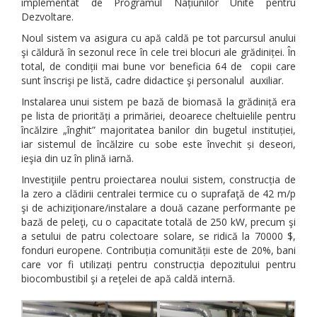
implementat de Programul Națiunilor Unite pentru
Dezvoltare.
Noul sistem va asigura cu apă caldă pe tot parcursul anului
şi căldură în sezonul rece în cele trei blocuri ale grădiniței. În
total, de condiții mai bune vor beneficia 64 de copii care
sunt înscrişi pe listă, cadre didactice şi personalul auxiliar.
Instalarea unui sistem pe bază de biomasă la grădiniță era
pe lista de priorități a primăriei, deoarece cheltuielile pentru
încălzire „înghit” majoritatea banilor din bugetul instituției,
iar sistemul de încălzire cu sobe este învechit și deseori,
ieşia din uz în plină iarnă.
Investiţiile pentru proiectarea noului sistem, construcția de
la zero a clădirii centralei termice cu o suprafaţă de 42 m/p
şi de achiziţionare/instalare a două cazane performante pe
bază de peleţi, cu o capacitate totală de 250 kW, precum şi
a setului de patru colectoare solare, se ridică la 70000 $,
fonduri europene. Contribuția comunității este de 20%, bani
care vor fi utilizați pentru construcția depozitului pentru
biocombustibil şi a reţelei de apă caldă internă.