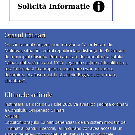
Orașul Căinari
Oraş în raionul Căuşeni, nod feroviar ai Căilor Ferate din
Moldova, situat în centrul republicii la o distanţă de 45 km sud
de municipiul Chișinău. Prima atestare documentară a satului
Căinari, datează din anul 1525. Legenda susţine că localitatea a
fost întemeiată în apropierea unui mare izvor, deoarece
denumirea ei a însemnat la tătarii din Bugeac „izvor mare,
clocotitor”.
Ultimele articole
Înștiințare: La data de 31 iulie 2026 va avea loc ședința ordinară
a Consiliului Orășenesc Căinari
ANUNȚ
Locuitorii orașului Căinari beneficiază de un sistem modern de
iluminat al parcului central, iar în curând vor avea acces la un
sistem de apeduct complet reabilitat și la drumuri locale